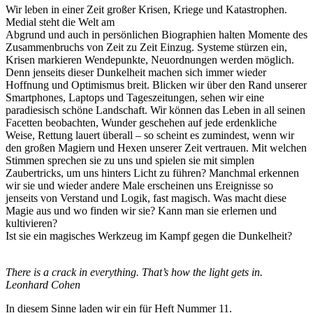
Wir leben in einer Zeit großer Krisen, Kriege und Katastrophen.
Medial steht die Welt am
Abgrund und auch in persönlichen Biographien halten Momente des
Zusammenbruchs von Zeit zu Zeit Einzug. Systeme stürzen ein,
Krisen markieren Wendepunkte, Neuordnungen werden möglich.
Denn jenseits dieser Dunkelheit machen sich immer wieder
Hoffnung und Optimismus breit. Blicken wir über den Rand unserer
Smartphones, Laptops und Tageszeitungen, sehen wir eine
paradiesisch schöne Landschaft. Wir können das Leben in all seinen
Facetten beobachten, Wunder geschehen auf jede erdenkliche
Weise, Rettung lauert überall – so scheint es zumindest, wenn wir
den großen Magiern und Hexen unserer Zeit vertrauen. Mit welchen
Stimmen sprechen sie zu uns und spielen sie mit simplen
Zaubertricks, um uns hinters Licht zu führen? Manchmal erkennen
wir sie und wieder andere Male erscheinen uns Ereignisse so
jenseits von Verstand und Logik, fast magisch. Was macht diese
Magie aus und wo finden wir sie? Kann man sie erlernen und
kultivieren?
Ist sie ein magisches Werkzeug im Kampf gegen die Dunkelheit?
There is a crack in everything. That’s how the light gets in.
Leonhard Cohen
In diesem Sinne laden wir ein für Heft Nummer 11.