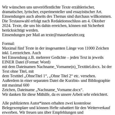
Wir wünschen uns unveröffentlichte Texte erzählerischer,
dramatischer, lyrischer, experimenteller und essayistischer Art.
Einsendungen auch abseits des Themas sind durchaus willkommen.
Die Textauswahl erfolgt nach Redaktionsschluss am 4. Oktober
2024. Texte, die uns bis dahin erreichen, können mit Sicherheit
berücksichtigt werden.
Einsendungen per Mail an texte@mauerlaeufer.org
Formal:
Maximal fünf Texte in der insgesamten Länge von 11000 Zeichen
inkl. Leerzeichen. Auch
bei Einsendung z.B. mehrerer Gedichte – jeden Text in jeweils
EINER Datei (Format: Word)
mit dem Dateinamen Nachname_Vorname(n)_Texttitel.docx. Ist der
Text ohne Titel, mit
dem Texttitel „OhneTitel 1“, „Ohne Titel 2“ etc. versehen.
Außerdem in einer separaten Datei die Kurzbio- und Bibliographie
mit maximal 600
Zeichen, Dateiname „Nachname_Vorname.docx“.
Wir danken für diese Mithilfe, da es unsere Arbeit sehr erleichtert.
Alle publizierten Autor*innen erhalten zwei kostenlose
Belegexemplare und können Hefte rabattiert für den Weiterverkauf
erwerben. Wir freuen uns über Empfehlungen und